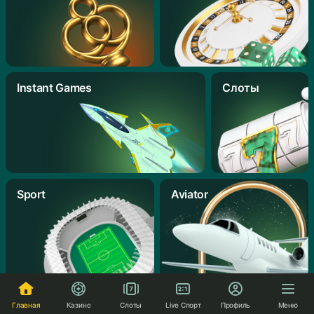
Instant Games
Слоты
Sport
Aviator
Главная
Казино
Слоты
Live Спорт
Профиль
Меню